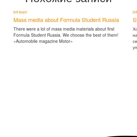
brt-team
br
Mass media about Formula Student Russia
S
There were a lot of mass media materials about first
Х
Formula Student Russia. We choose the best of them!
н
«Automobile magazine Motor»
с
у