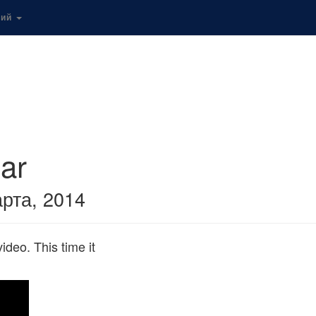
кий
car
рта, 2014
ideo. This time it