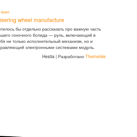
t-team
teering wheel manufacture
отелось бы отдельно рассказать про важную часть
ашего гоночного болида — руль, включающий в
ебя не только исполнительный механизм, но и
правляющий электронными системами модуль.
Hestia | Разработано
ThemeIsle