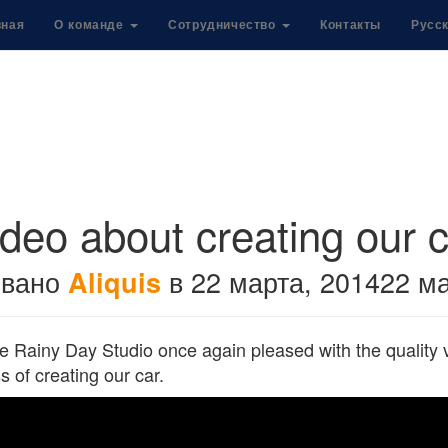
вная
О команде
Сотрудничество
Контакты
Русс
deo about creating our 
овано
в
22 марта, 2014
22 ма
Aliquis
e Rainy Day Studio once again pleased with the quality v
s of creating our car.