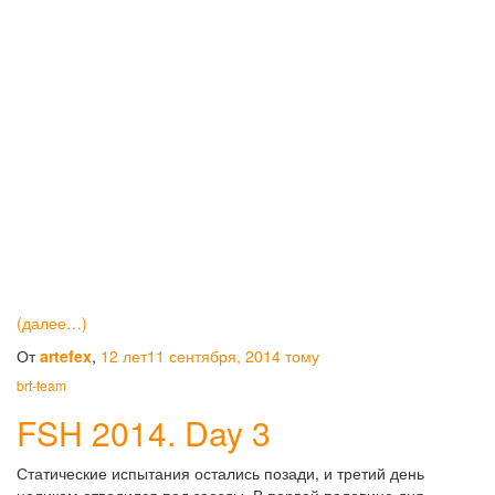
(далее…)
От
artefex
,
12 лет
11 сентября, 2014
тому
brt-team
FSH 2014. Day 3
Статические испытания остались позади, и третий день