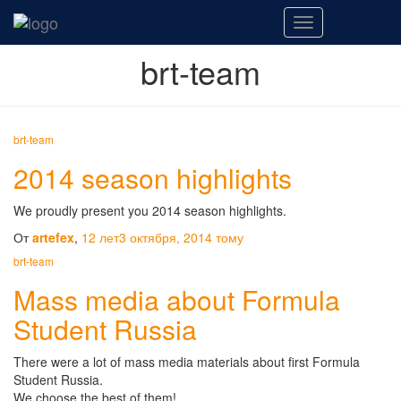
Переключить
навигацию
brt-team
brt-team
2014 season highlights
We proudly present you 2014 season highlights.
От
artefex
,
12 лет
3 октября, 2014
тому
brt-team
Mass media about Formula
Student Russia
There were a lot of mass media materials about first Formula
Student Russia.
We choose the best of them!