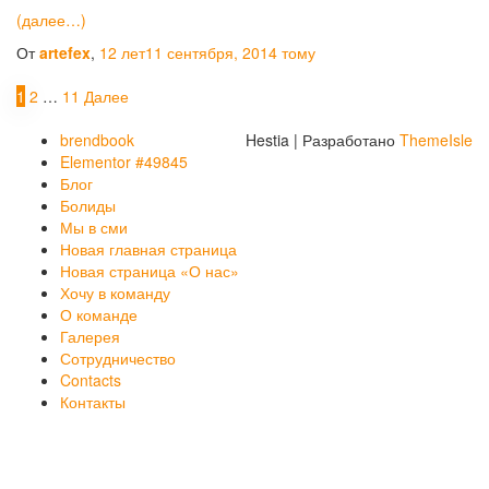
(далее…)
От
artefex
,
12 лет
11 сентября, 2014
тому
Навигация
1
2
…
11
Далее
по
brendbook
Hestia | Разработано
ThemeIsle
записям
Elementor #49845
Блог
Болиды
Мы в сми
Новая главная страница
Новая страница «О нас»
Хочу в команду
О команде
Галерея
Сотрудничество
Contacts
Контакты