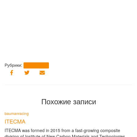
Рубрики:
baumanracing
Похожие записи
baumanracing
ITECMA
ITECMA was formed in 2015 from a fast-growing composite
division of Institute of New Carbon Materials and Technologies.