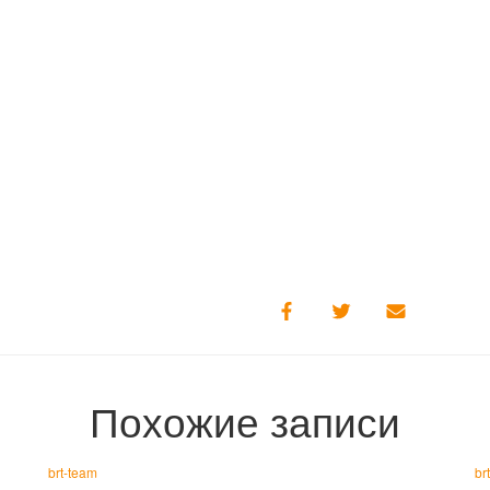
Похожие записи
brt-team
br