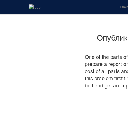
Гла
Опубли
One of the parts o
prepare a report on
cost of all parts 
this problem first 
bolt and get an im