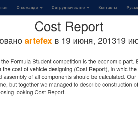
вная
О команде
Сотрудничество
Контакты
Русс
Cost Report
ковано
в
19 июня, 2013
19 ию
artefex
f the Formula Student competition is the economic part.
 the cost of vehicle designing (Cost Report), in whic th
and assembly of all components should be calculated. Ou
time, but together we managed to describe construction of
posing looking Cost Report.