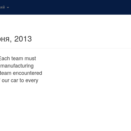
кий
ня, 2013
 Each team must
e manufacturing
r team encountered
 our car to every