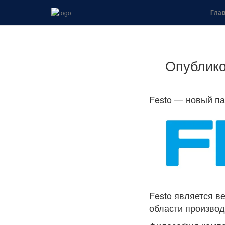
Гла
Опублик
Festo — новый па
Festo является 
области производ