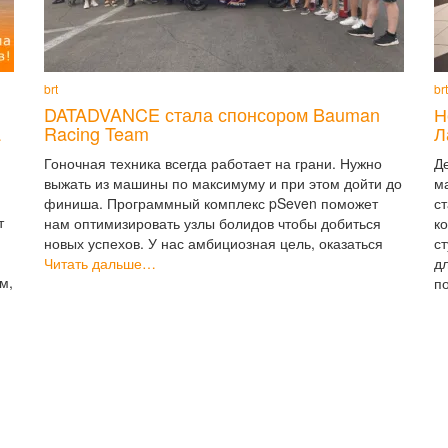
brt
brt
DATADVANCE стала спонсором Bauman
Н
a
Racing Team
Л
Гоночная техника всегда работает на грани. Нужно
Д
выжать из машины по максимуму и при этом дойти до
м
финиша. Программный комплекс pSeven поможет
с
т
нам оптимизировать узлы болидов чтобы добиться
к
новых успехов. У нас амбициозная цель, оказаться
с
Читать дальше…
д
м,
п