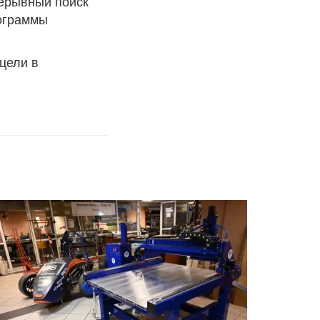
рерывный поиск
рограммы
цели в