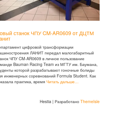
овый станок ЧПУ CM-AR0609 от ДЦТМ
анит
епартамент цифровой трансформации
ашиностроения ЛАНИТ передал малогабаритный
танок ЧПУ CM-AR0609 в личное пользование
оманде Bauman Racing Team из МГТУ им. Баумана,
туденты которой разрабатывают гоночные болиды
ля инженерных соревнований Formula Student. Как
оказала практика, время
Читать дальше…
Hestia | Разработано
ThemeIsle