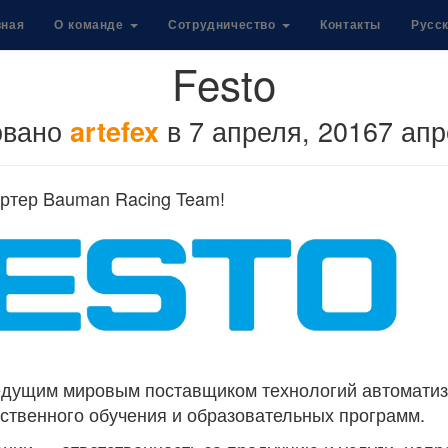
вная
О команде
Сотрудничество
Контакты
Русс
Festo
овано
в
7 апреля, 2016
7 апр
artefex
ртер Bauman Racing Team!
ведущим мировым поставщиком технологий автоматиз
ственного обучения и образовательных программ.