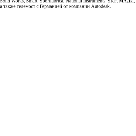
Solid Works, Smart, Sportfabrica, National Instruments, SKF, МАДИ,
а также телемост с Германией от компании Autodesk.