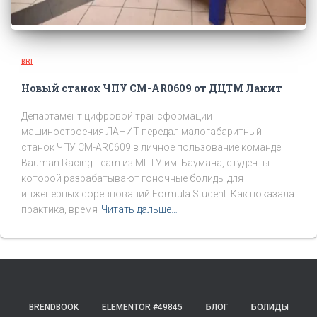
BRT
Новый станок ЧПУ CM-AR0609 от ДЦТМ Ланит
Департамент цифровой трансформации
машиностроения ЛАНИТ передал малогабаритный
станок ЧПУ CM-AR0609 в личное пользование команде
Bauman Racing Team из МГТУ им. Баумана, студенты
которой разрабатывают гоночные болиды для
инженерных соревнований Formula Student. Как показала
практика, время
Читать дальше…
BRENDBOOK
ELEMENTOR #49845
БЛОГ
БОЛИДЫ