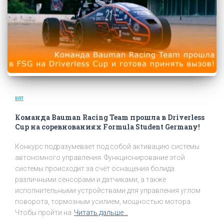
BRT
Команда Bauman Racing Team прошла в Driverless
Cup на соревнованиях Formula Student Germany!
Конкурс подразумевает под собой активацию системы
автономного управления. Функционирование этой
системы происходит за счёт оснащения болида
различными сенсорами и датчиками, а также
исполнительными устройствами для управления углом
поворота, тормозным усилием, мощностью мотора.
Чтобы пройти на
Читать дальше…