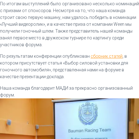
Галерея
По итогам выступлений было организовано несколько номинаций
с призами от спонсоров. Несмотря на то, что наша команда
строит свою первую машину, нам удалось победить в номинации
Брендбук
«Лучший видеоролик», и в качестве приза от компании Ween мы
получили гоночный шлем. Также представитель нашей команды
СОТРУДНИЧЕСТВО
занял первое место в дружеском турнире по картингу среди
участников форума.
Как стать партнером
По результатам конференции опубликован
сборник статей
, в
котором присутствует статья «Выбор силовой установки для
гоночного автомобиля», представленная нами на форуме в
Наши Партнеры
качестве презентации-доклада.
Наша команда благодарит МАДИ за прекрасно организованный
КОНТАКТЫ
форум.
РУССКИЙ
Русский