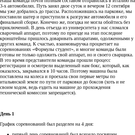
Наша команда почти полным составом отправилась в Италию на
3-х автомобилях. Путь занял двое суток и вечером 12 сентября
мы уже добрались до трассы. Расположившись на парковке, мы
поставили шатер и приступили к разгрузке автомобиля и его
финальной сборке. Конечно же, поездка не могла обойтись без
приключений. В день отъезда из университета у нас сломался
сварочный аппарат, поэтому по приездe на этап последние
кронштейны пришлось доваривать аппаратами, одолженными у
других команд. К счастью, взаимовыручка процветает на
соревнованиях «Формулы студент», и многие команды были
готовы не только одолжить свой аппарат, но и своего сварщика.
В это время представители команды прошли процесс
регистрации и осмотрели выделенный нам бокс, который, как
оказалось, закрывался в 10 часов. Поэтому машина была
поставлена на колеса и проехала свои первые метры по
итальянской земле по пути от парковки до боксов (хоть и не
своим ходом, ведь ездить на машине до прохождения
технической комиссии запрещается).
День 1
График соревнований был разделен на 4 дня:
первый день соревнований был всецело посвящен