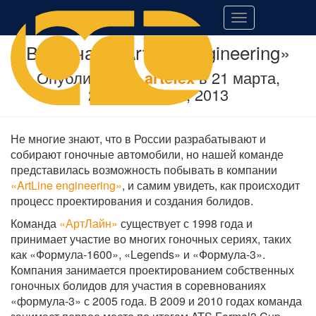
Переключить
навигацию
Встреча с «ArtLine engineering»
Опубликовано
artefex
в
21 марта,
2013
21 марта, 2013
Не многие знают, что в России разрабатывают и
собирают гоночные автомобили, но нашей команде
представилась возможность побывать в компании
«ArtLine engineering»
, и самим увидеть, как происходит
процесс проектирования и создания болидов.
Команда
«АртЛайн»
существует с 1998 года и
принимает участие во многих гоночных сериях, таких
как «Формула-1600», «Legends» и «Формула-3».
Компания занимается проектированием собственных
гоночных болидов для участия в соревнованиях
«формула-3» с 2005 года. В 2009 и 2010 годах команда