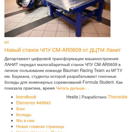
brt
Новый станок ЧПУ CM-AR0609 от ДЦТМ Ланит
Департамент цифровой трансформации машиностроения
ЛАНИТ передал малогабаритный станок ЧПУ CM-AR0609 в
личное пользование команде Bauman Racing Team из МГТУ
им. Баумана, студенты которой разрабатывают гоночные
болиды для инженерных соревнований Formula Student. Как
показала практика, время
Читать дальше…
brendbook
Hestia | Разработано
ThemeIsle
Elementor #49845
Блог
Болиды
Мы в сми
Новая главная страница