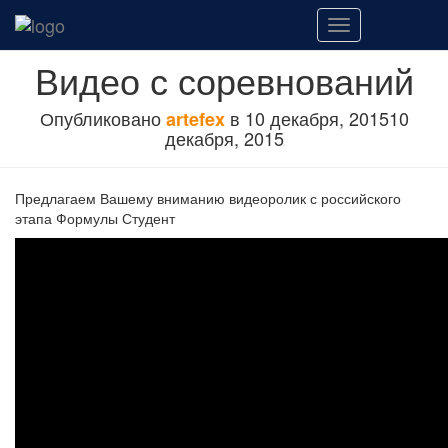
Переключить
навигацию
Видео с соревнований
Опубликовано
в
10 декабря, 2015
10
artefex
декабря, 2015
Предлагаем Вашему вниманию видеоролик с российского
этапа Формулы Студент