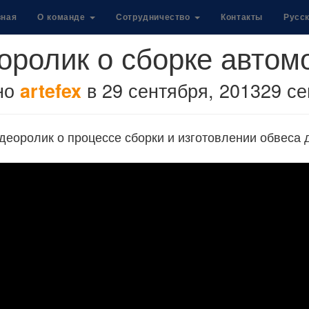
вная
О команде
Сотрудничество
Контакты
Русс
оролик о сборке автом
но
в
29 сентября, 2013
29 се
artefex
еоролик о процессе сборки и изготовлении обвеса 