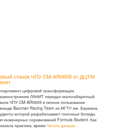
овый станок ЧПУ CM-AR0609 от ДЦТМ
анит
епартамент цифровой трансформации
ашиностроения ЛАНИТ передал малогабаритный
танок ЧПУ CM-AR0609 в личное пользование
оманде Bauman Racing Team из МГТУ им. Баумана,
туденты которой разрабатывают гоночные болиды
ля инженерных соревнований Formula Student. Как
оказала практика, время
Читать дальше…