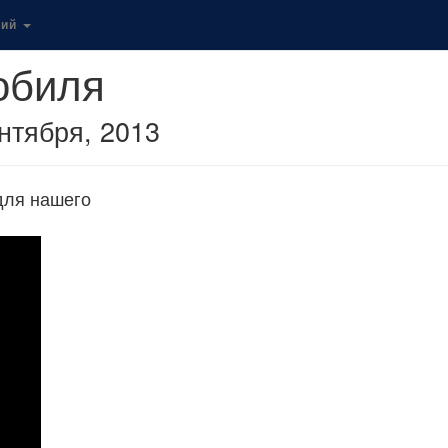
кий
обиля
нтября, 2013
для нашего