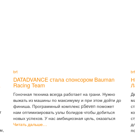
brt
brt
DATADVANCE стала спонсором Bauman
Н
a
Racing Team
Л
Гоночная техника всегда работает на грани. Нужно
Д
выжать из машины по максимуму и при этом дойти до
м
финиша. Программный комплекс pSeven поможет
с
т
нам оптимизировать узлы болидов чтобы добиться
к
новых успехов. У нас амбициозная цель, оказаться
с
Читать дальше…
д
м,
п