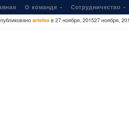
авная
О команде
Сотрудничество
публиковано
в
27 ноября, 2015
27 ноября, 20
artefex