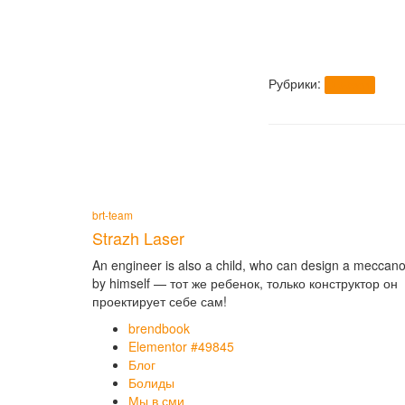
Рубрики:
brt-team
brt-team
Strazh Laser
An engineer is also a child, who can design a meccan
by himself — тот же ребенок, только конструктор он
проектирует себе сам!
brendbook
Elementor #49845
Блог
Болиды
Мы в сми