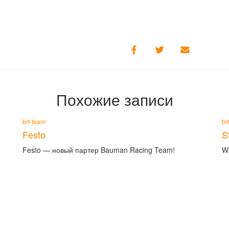
Похожие записи
brt-team
br
Festo
S
o
Festo — новый партер Bauman Racing Team!
We