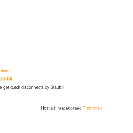
t-team
taubli
 get quick disconnects by Staubli!
Hestia | Разработано
ThemeIsle