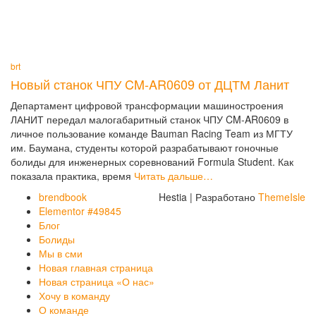
brt
Новый станок ЧПУ CM-AR0609 от ДЦТМ Ланит
Департамент цифровой трансформации машиностроения
ЛАНИТ передал малогабаритный станок ЧПУ CM-AR0609 в
личное пользование команде Bauman Racing Team из МГТУ
им. Баумана, студенты которой разрабатывают гоночные
болиды для инженерных соревнований Formula Student. Как
показала практика, время
Читать дальше…
brendbook
Hestia | Разработано
ThemeIsle
Elementor #49845
Блог
Болиды
Мы в сми
Новая главная страница
Новая страница «О нас»
Хочу в команду
О команде